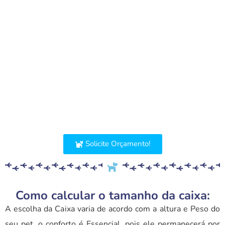
são Proibidas em Caixas de Transporte
Tradicionais.
E devido a esta exigência das Companhia Aéreas a
Zoommpet tem o setor de Marcenaria aonde é
Construída a Caixa de Transporte de Madeira
personalizada, seguindo todas as exigências da
IATA/IPATA.
Solicite Orçamento!
Como calcular o tamanho da caixa:
A escolha da Caixa varia de acordo com a altura e Peso do
seu pet, o conforto é Essencial, pois ele permanecerá por